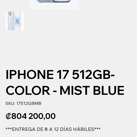
IPHONE 17 512GB-
COLOR - MIST BLUE
SKU
SKU:
17512GBMB
17512GBMB
Precio
₡804 200,00
***ENTREGA DE 8 A 12 DÍAS HÁBILES***