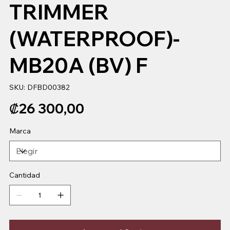
TRIMMER
(WATERPROOF)-
MB20A (BV) F
SKU
SKU:
DFBD00382
DFBD00382
Precio
₡26 300,00
Marca
Cantidad