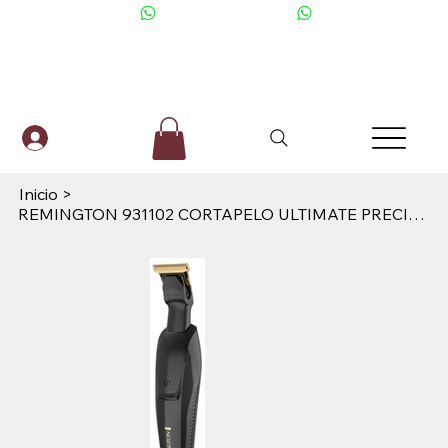
+506 6001-2476
Inicio
>
REMINGTON 931102 CORTAPELO ULTIMATE PRECISION TRIMMER (WATERPROOF)-MB20A (BV) F