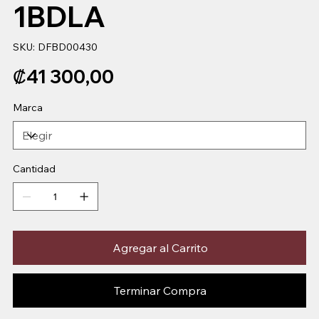
1BDLA
SKU
SKU:
DFBD00430
DFBD00430
Precio
₡41 300,00
Marca
Cantidad
Agregar al Carrito
Terminar Compra