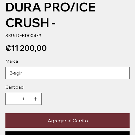
DURA PRO/ICE
CRUSH -
SKU
SKU:
DFBD00479
DFBD00479
Precio
₡11 200,00
Marca
Cantidad
Agregar al Carrito