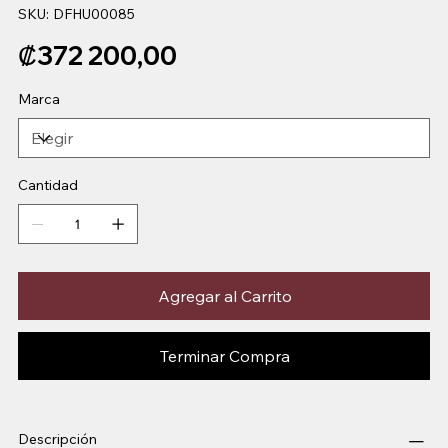
SKU
SKU:
DFHU00085
DFHU00085
Precio
₡372 200,00
Marca
Cantidad
Agregar al Carrito
Terminar Compra
Descripción