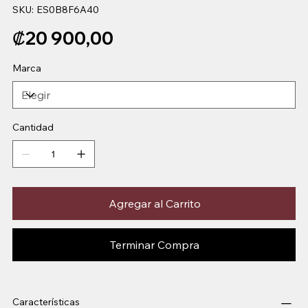
SKU
SKU:
ES0B8F6A40
ES0B8F6A40
Precio
₡20 900,00
Marca
Cantidad
Agregar al Carrito
Terminar Compra
Características