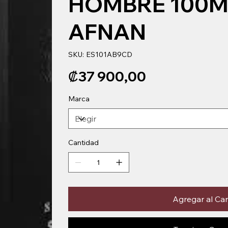
HOMBRE 100M
AFNAN
SKU
SKU:
ES101AB9CD
ES101AB9CD
Precio
₡37 900,00
Marca
Cantidad
Agregar al Car