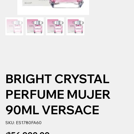
BRIGHT CRYSTAL
PERFUME MUJER
90ML VERSACE
SKU
SKU:
ES1780FA60
ES1780FA60
Precio