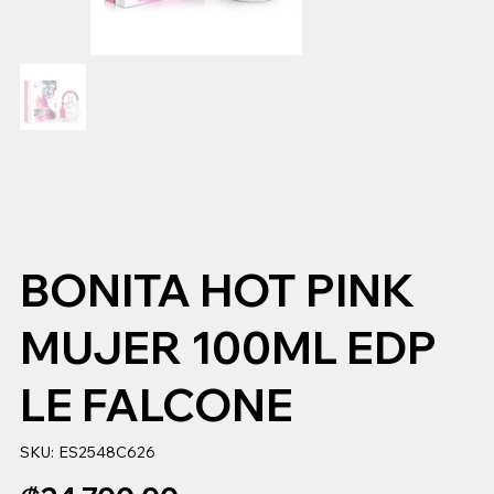
BONITA HOT PINK
MUJER 100ML EDP
LE FALCONE
SKU
SKU:
ES2548C626
ES2548C626
Precio