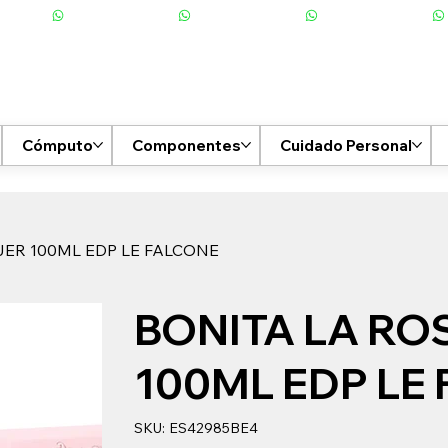
Cómputo
Componentes
Cuidado Personal
JER 100ML EDP LE FALCONE
BONITA LA RO
100ML EDP LE
SKU
SKU:
ES42985BE4
ES42985BE4