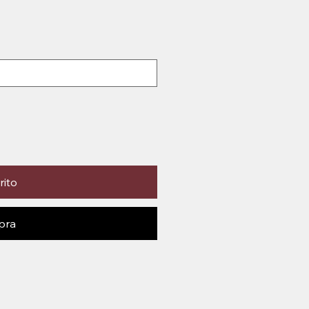
rito
pra