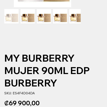
MY BURBERRY
MUJER 90ML EDP
BURBERRY
SKU
SKU:
ES4F4D04DA
ES4F4D04DA
Precio
₡69 900,00