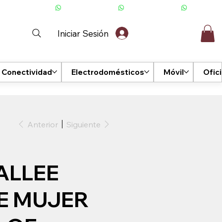
Iniciar Sesión
Conectividad
Electrodomésticos
Móvil
Ofic
Anterior
Siguiente
ALLEE
E MUJER