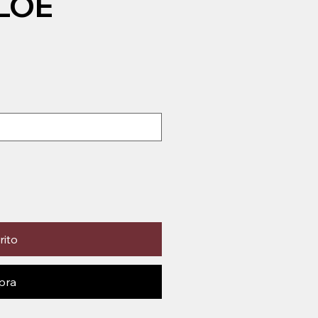
LOE
rito
pra