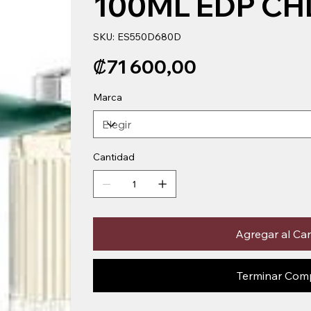
100ML EDP CH
SKU
SKU:
ES550D680D
ES550D680D
Precio
₡71 600,00
Marca
Cantidad
Agregar al Car
Terminar Com