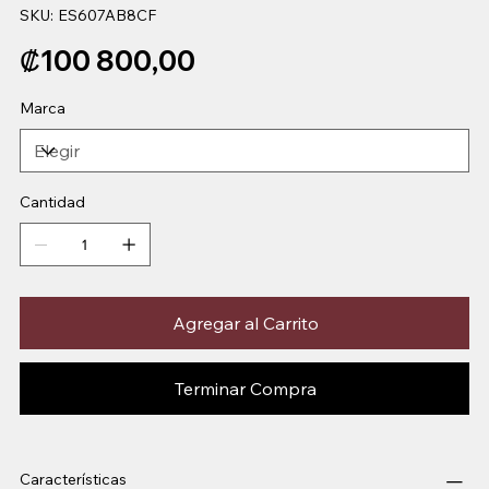
SKU
SKU:
ES607AB8CF
ES607AB8CF
Precio
₡100 800,00
Marca
Cantidad
Agregar al Carrito
Terminar Compra
Características