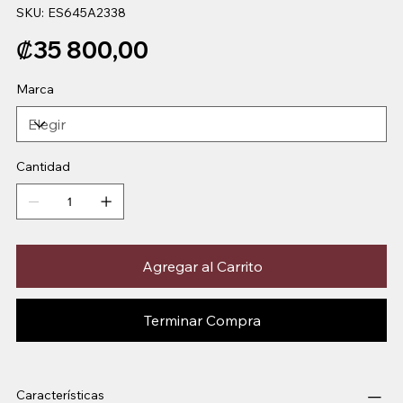
SKU
SKU:
ES645A2338
ES645A2338
Precio
₡35 800,00
Marca
Cantidad
Agregar al Carrito
Terminar Compra
Características