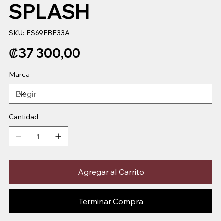
SPLASH
SKU
SKU:
ES69FBE33A
ES69FBE33A
Precio
₡37 300,00
Marca
Cantidad
Agregar al Carrito
Terminar Compra