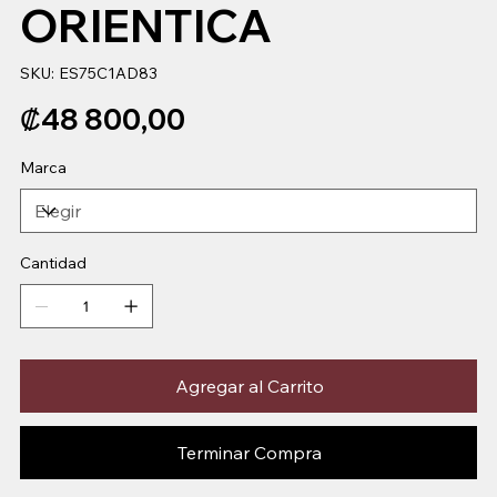
ORIENTICA
SKU
SKU:
ES75C1AD83
ES75C1AD83
Precio
₡48 800,00
Marca
Cantidad
Agregar al Carrito
Terminar Compra