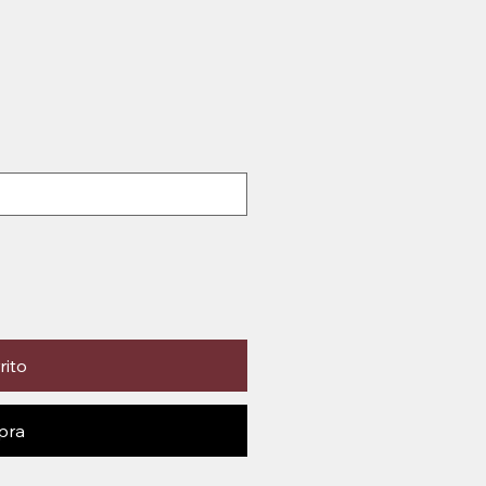
rito
pra