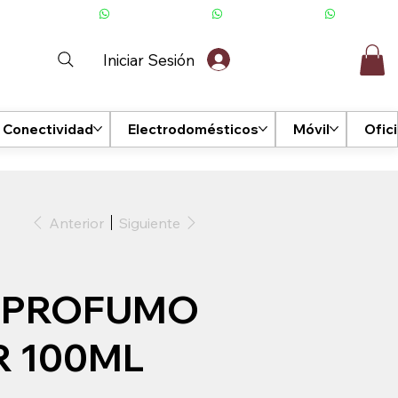
Iniciar Sesión
Conectividad
Electrodomésticos
Móvil
Ofic
Anterior
Siguiente
 PROFUMO
R 100ML