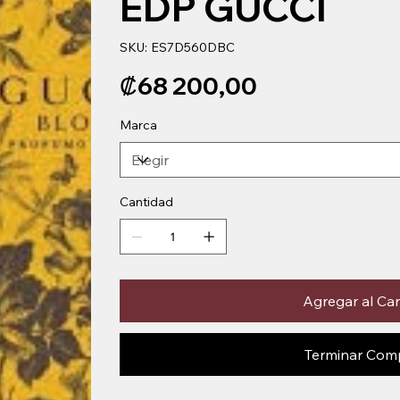
EDP GUCCI
SKU
SKU:
ES7D560DBC
ES7D560DBC
Precio
₡68 200,00
Marca
Cantidad
Agregar al Car
Terminar Com