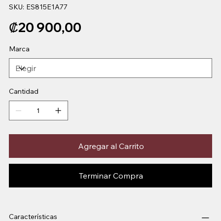
SKU
SKU:
ES815E1A77
ES815E1A77
Precio
₡20 900,00
Marca
Cantidad
Agregar al Carrito
Terminar Compra
Características