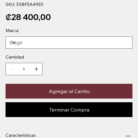
SKU
SKU:
ES8F5A49E5
ES8F5A49E5
Precio
₡28 400,00
Marca
Cantidad
Agregar al Carrito
Terminar Compra
Características