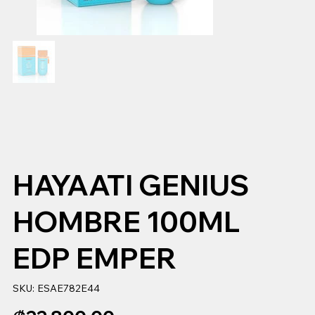
HAYAATI GENIUS
HOMBRE 100ML
EDP EMPER
SKU
SKU:
ESAE782E44
ESAE782E44
Precio