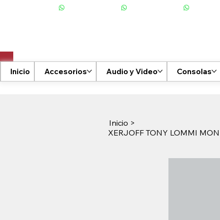
+506 6001-2476
Inicio
Accesorios
Audio y Video
Consolas
Inicio
>
XERJOFF TONY LOMMI MONK