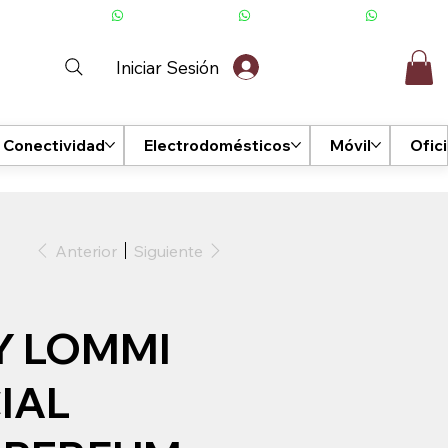
Iniciar Sesión
Conectividad
Electrodomésticos
Móvil
Ofic
Anterior
Siguiente
Y LOMMI
IAL