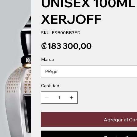
UNISEX 100ML
XERJOFF
SKU
SKU:
ESB00BB3ED
ESB00BB3ED
Precio
₡183 300,00
Marca
Cantidad
Agregar al Car