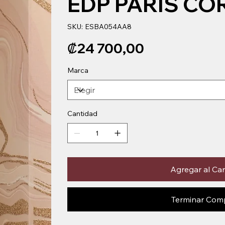
EDP PARIS CO
SKU
SKU:
ESBA054AA8
ESBA054AA8
Precio
₡24 700,00
Marca
Cantidad
Agregar al Car
Terminar Com