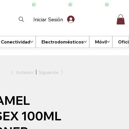
Iniciar Sesión
Conectividad
Electrodomésticos
Móvil
Ofic
Anterior
Siguiente
AMEL
SEX 100ML