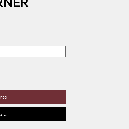
RNER
rito
pra