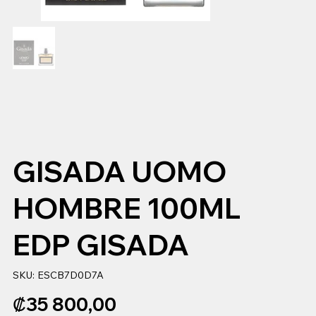
GISADA UOMO
HOMBRE 100ML
EDP GISADA
SKU
SKU:
ESCB7D0D7A
ESCB7D0D7A
Precio
₡35 800,00