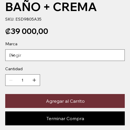
BAÑO + CREMA
SKU
SKU:
ESD9805A35
ESD9805A35
Precio
₡39 000,00
Marca
Cantidad
Agregar al Carrito
Terminar Compra