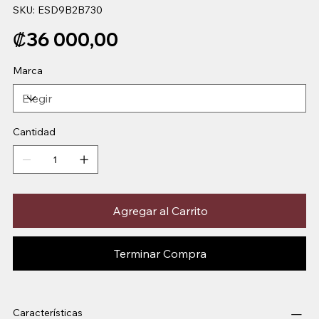
SKU
SKU:
ESD9B2B730
ESD9B2B730
Precio
₡36 000,00
Marca
Cantidad
Agregar al Carrito
Terminar Compra
Características