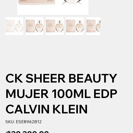
CK SHEER BEAUTY
MUJER 100ML EDP
CALVIN KLEIN
SKU
SKU:
ESE8962B12
ESE8962B12
Precio