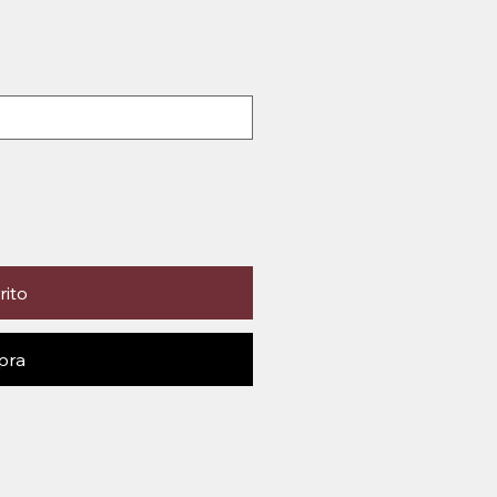
rito
pra