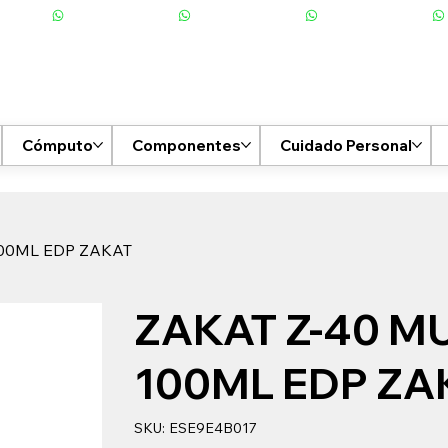
Cómputo
Componentes
Cuidado Personal
00ML EDP ZAKAT
ZAKAT Z-40 M
100ML EDP ZA
SKU
SKU:
ESE9E4B017
ESE9E4B017