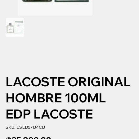
LACOSTE ORIGINAL
HOMBRE 100ML
EDP LACOSTE
SKU
SKU:
ESEB57B4CB
ESEB57B4CB
Precio