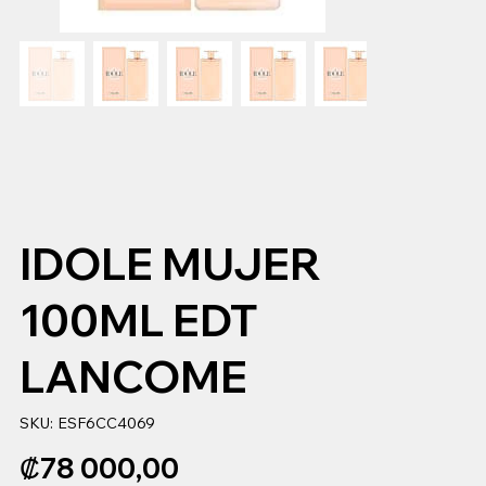
IDOLE MUJER
100ML EDT
LANCOME
SKU
SKU:
ESF6CC4069
ESF6CC4069
Precio
₡78 000,00