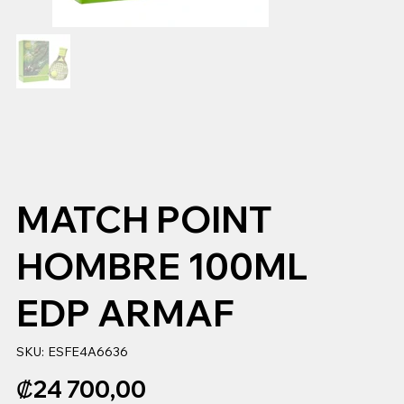
MATCH POINT
HOMBRE 100ML
EDP ARMAF
SKU
SKU:
ESFE4A6636
ESFE4A6636
Precio
₡24 700,00