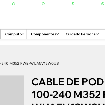
Cómputo
Componentes
Cuidado Personal
0-240 M352 PWE-WUA5V12W0US
CABLE DE POD
100-240 M352