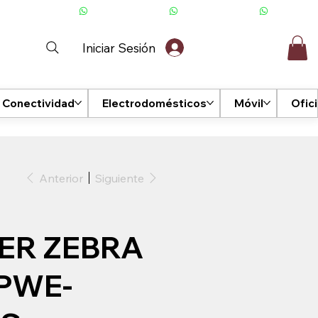
Iniciar Sesión
Conectividad
Electrodomésticos
Móvil
Ofic
Anterior
Siguiente
ER ZEBRA
 PWE-