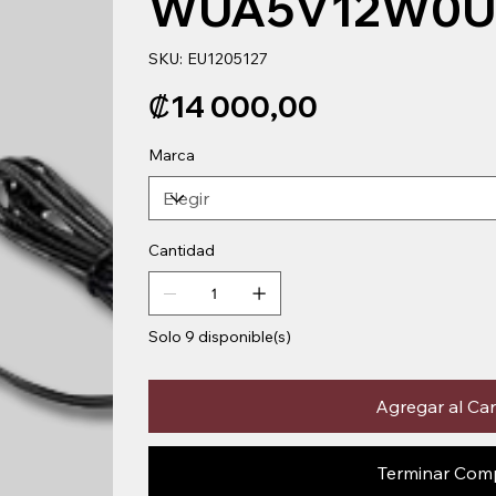
WUA5V12W0U
SKU
SKU:
EU1205127
EU1205127
Precio
₡14 000,00
Marca
Cantidad
Solo 9 disponible(s)
Agregar al Car
Terminar Com