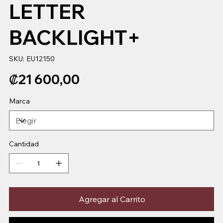
LETTER
BACKLIGHT+
SKU
SKU:
EU12150
EU12150
Precio
₡21 600,00
Marca
Cantidad
Agregar al Carrito