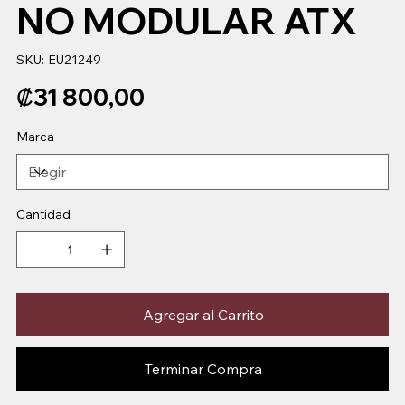
NO MODULAR ATX
SKU
SKU:
EU21249
EU21249
Precio
₡31 800,00
Marca
Cantidad
Agregar al Carrito
Terminar Compra