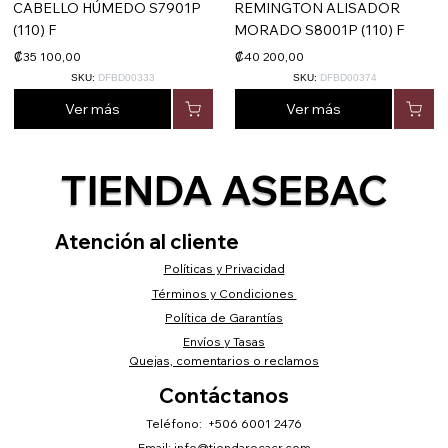
CABELLO HÚMEDO S7901P
REMINGTON ALISADOR
(110) F
MORADO S8001P (110) F
₡35 100,00
₡40 200,00
SKU:
DFBD00333
SKU:
DFBD00374
Ver más
Ver más
TIENDA ASEBAC
Atención al cliente
Políticas y Privacidad
Términos y Condiciones
Política de Garantías
Envíos y Tasas
Quejas, comentarios o reclamos
Contáctanos
Teléfono: +506 6001 2476
Email:
info@tiendarocacr.com