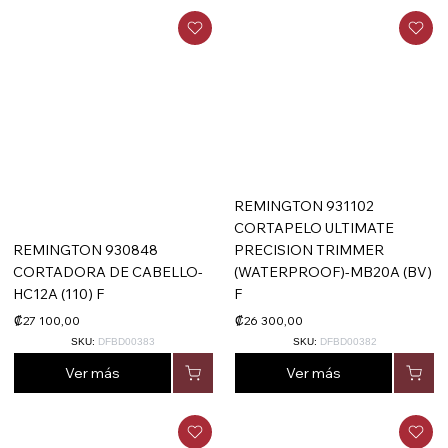
REMINGTON 931102
CORTAPELO ULTIMATE
REMINGTON 930848
PRECISION TRIMMER
CORTADORA DE CABELLO-
(WATERPROOF)-MB20A (BV)
HC12A (110) F
F
₡27 100,00
₡26 300,00
SKU:
DFBD00383
SKU:
DFBD00382
Ver más
Ver más