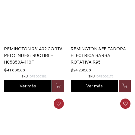
REMINGTON 931492 CORTA
REMINGTON AFEITADORA
PELO INDESTRUCTIBLE -
ELECTRICA BARBA
HC5850A-110F
ROTATIVA R95
₡41 000,00
₡24 200,00
SKU:
DFBD00381
SKU:
DFBD00176
Ver más
Ver más